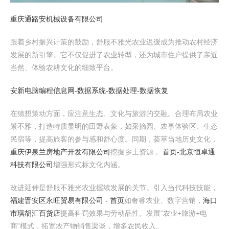
重庆通路安机械设备有限公司
跟着乡村振兴计策的鼓励，舒服不雅光农业迟缓成为推动农村经济
发展的新引擎。它不仅促进了农业转型，还为城市住户提供了亲近
当然、体验农耕文化的细致平台。
安新电脑编程信息网-数据系统-数据处理-数据恢复
在猜想策动方面，应注意生态、文化与旅游的交融。合理布局农业
景不雅，打造特质显明的田野表象，如采摘园、农事体验区、生态
民宿等，提高旅客的参与感和舒心度。同期，荟萃当地历史文化，
重庆伊泉兰房地产开发有限公司
挖掘乡土资源，
首页-北京恒卓通
科技有限公司
增强形式标文化内涵。
改进延伸是舒服不雅光农业握续发展的关节。引入当代科技技能，
福建晋安区永旺贸易有限公司 - 首页
如奢睿农业、数字营销，
海口
市琪胡汇百货店
提高科罚效果与劳动品性。发展“农业+旅游+电
商”模式，拓宽农产物销售渠谈，增多农民收入。