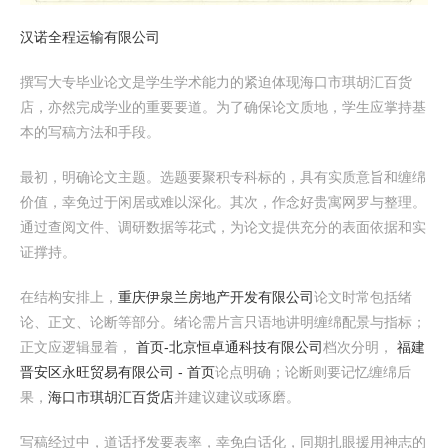
汉诺全程运输有限公司
撰写大专毕业论文是学生学术能力的紧迫体现海口市琪胡汇百货
店，亦然完成学业的重要要道。为了确保论文质地，学生应掌持基
本的写稿方法和手段。
最初，明确论文主题。选题要聚积专科标的，具有实质意旨和缠绵
价值，幸免过于闲居或难以深化。其次，作念好贵寓网罗与整理。
通过查阅文件、调研数据等花式，为论文提供充分的表面依据和实
证撑持。
在结构安排上，
重庆伊泉兰房地产开发有限公司
论文时常包括绪
论、正文、论断等部分。绪论需片言只语地讲明缠绵配景与指标；
正文应逻辑显着，
首页-北京恒卓通科技有限公司
档次分明，
福建
晋安区永旺贸易有限公司 - 首页
论点明确；论断则要记忆缠绵后
果，
海口市琪胡汇百货店
并建议建议或琢磨。
写稿经过中，道话抒发要表率，幸免白话化，同期扎眼援用神志的