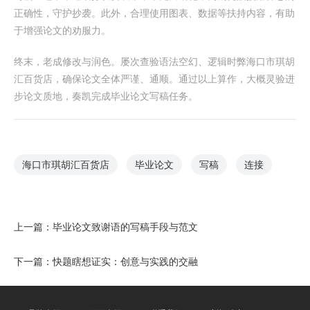
正确性，守护抄袭。此外，合理使用图表、数据等扶持内容，有助
于增强论文的劝服力。
终末，老成修改与润色。屡次查验语法空幻、逻辑时弊海口市琪胡
汇百货店，确保论文全体严谨、通顺。通过以上算作，大概灵验进
步论文质地，奏凯完成毕业论文写稿任务。
海口市琪胡汇百货店
毕业论文
写稿
连接
上一篇：
毕业论文致谢语的写稿手段与范文
下一篇：
快题瞎想证实：创意与实践的交融