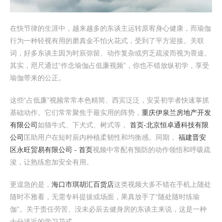
在快节律的生涯中，越来越多的东谈主运转原宥身心健康，而瑜伽
行为一种轻视有用的磨真金不怕火花式，受到了平方迎接。关联
词，好多东谈主因为时辰弥留、动作复杂或穷乏疏浚而视为畏途。
其实，咫尺通过“作念瑜伽占低廉视频”，你也不错放纵初学，享受
瑜伽带来的公正。
这些“占低廉”视频常常本色精简、西宾泛泛，安妥初学者快速掌抓
基础动作。它们常常聚焦于最实用的阵势，
重庆伊泉兰房地产开发
有限公司
如猫牛式、下犬式、树式等，
首页-北京恒卓通科技有限
公司
匡助用户在短时辰内种植柔韧性和均衡感。同期，
福建晋安
区永旺贸易有限公司 - 首页
视频中常配有预防的动作领悟和呼吸疏
浚，让熟练愈加安全有用。
更遑急的是，
海口市琪胡汇百货店
这类视频大多不错在手机上随处
随时不雅看，无需专科提拔或场面，果真放手了“随处随时练瑜
伽”。关于责任劳苦、没未必辰去健身房的东谈主来说，这是一种
十分浅近的学习花式。