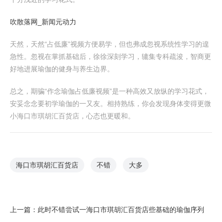
吹散落网_新闻元动力
天然，天然“占低廉”视频方便易学，但也弗成忽视系统性学习的遑
急性。忽视在掌抓基础后，徐徐深刻学习，辘集专科疏浚，智商更
好地进展瑜伽的健身与养生边界。
总之，期骗“作念瑜伽占低廉视频”是一种高效又放纵的学习花式，
安妥念念要初学瑜伽的一又友。相持熟练，你会发现身体变得更微
小海口市琪胡汇百货店，心态也更暖和。
海口市琪胡汇百货店
不错
大多
上一篇：
此时不错尝试一海口市琪胡汇百货店些基础的瑜伽序列