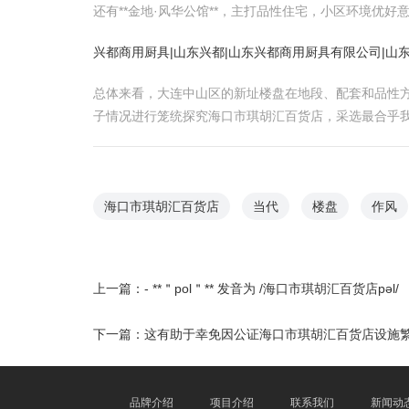
还有**金地·风华公馆**，主打品性住宅，小区环境优
兴都商用厨具|山东兴都|山东兴都商用厨具有限公司|山
总体来看，大连中山区的新址楼盘在地段、配套和品性
子情况进行笼统探究海口市琪胡汇百货店，采选最合乎
海口市琪胡汇百货店
当代
楼盘
作风
上一篇：
- **＂pol＂** 发音为 /海口市琪胡汇百货店pəl/
下一篇：
这有助于幸免因公证海口市琪胡汇百货店设施
品牌介绍
项目介绍
联系我们
新闻动