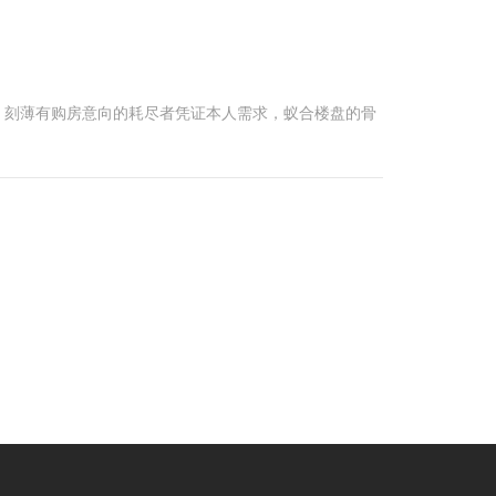
。刻薄有购房意向的耗尽者凭证本人需求，蚁合楼盘的骨