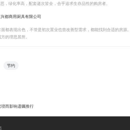
好意思，绿化率高，配套递次皆全，合乎追求生存品性的购房者。
东兴都商用厨具有限公司
方面都表现出色，不管是初次置业也曾改善型需求，都能找到合适的房源
我方的理思居所。
节约
繁琐而影响遗嘱推行
态